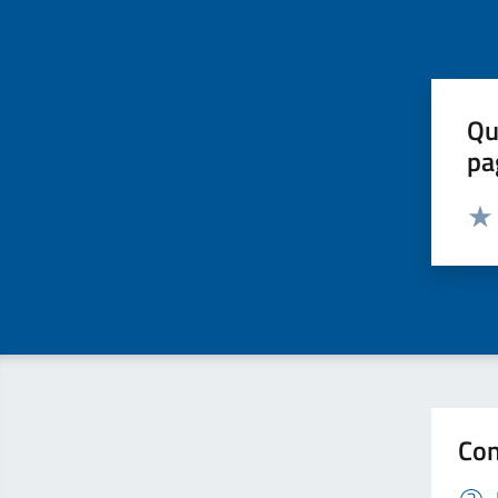
Qu
pa
Valut
Valu
Con