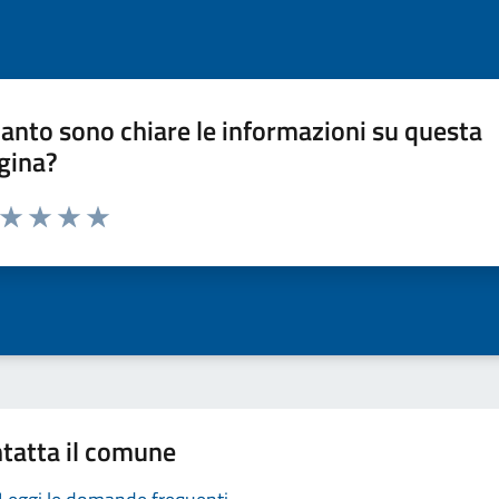
anto sono chiare le informazioni su questa
gina?
a da 1 a 5 stelle la pagina
ta 1 stelle su 5
Valuta 2 stelle su 5
Valuta 3 stelle su 5
Valuta 4 stelle su 5
Valuta 5 stelle su 5
tatta il comune