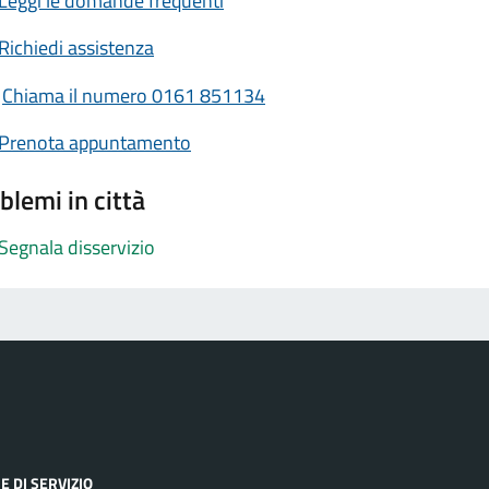
Leggi le domande frequenti
Richiedi assistenza
Chiama il numero 0161 851134
Prenota appuntamento
blemi in città
Segnala disservizio
E DI SERVIZIO