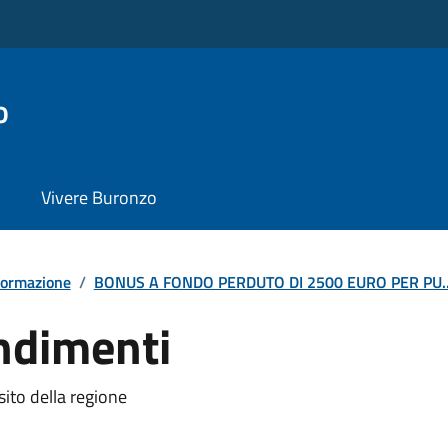
o
Vivere Buronzo
formazione
/
BONUS A FONDO PERDUTO DI 2500 EURO PER PU..
ndimenti
sito della regione