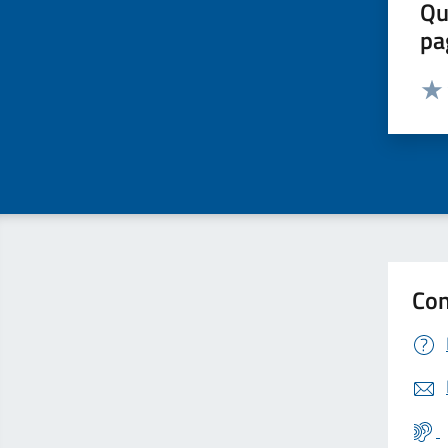
Qu
pa
Valut
Valu
Con