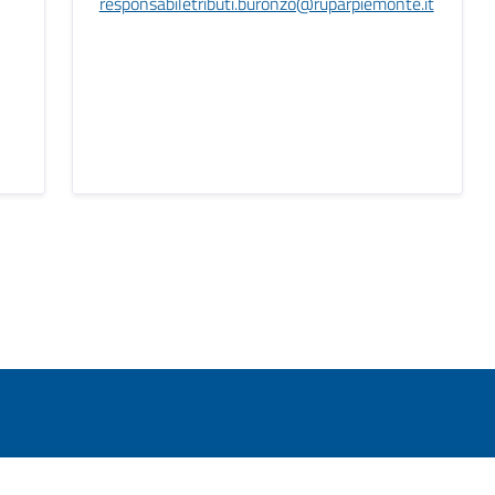
responsabiletributi.buronzo@ruparpiemonte.it