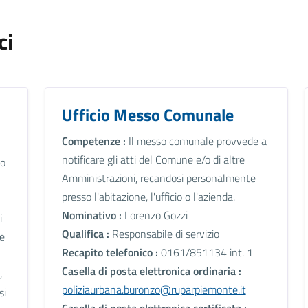
ci
Ufficio Messo Comunale
Competenze :
Il messo comunale provvede a
notificare gli atti del Comune e/o di altre
lo
Amministrazioni, recandosi personalmente
presso l'abitazione, l'ufficio o l'azienda.
Nominativo :
Lorenzo Gozzi
i
Qualifica :
Responsabile di servizio
le
Recapito telefonico :
0161/851134 int. 1
Casella di posta elettronica ordinaria :
,
poliziaurbana.buronzo@ruparpiemonte.it
si
Casella di posta elettronica certificata :