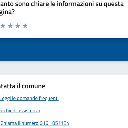
anto sono chiare le informazioni su questa
gina?
a da 1 a 5 stelle la pagina
ta 1 stelle su 5
Valuta 2 stelle su 5
Valuta 3 stelle su 5
Valuta 4 stelle su 5
Valuta 5 stelle su 5
tatta il comune
Leggi le domande frequenti
Richiedi assistenza
Chiama il numero 0161 851134