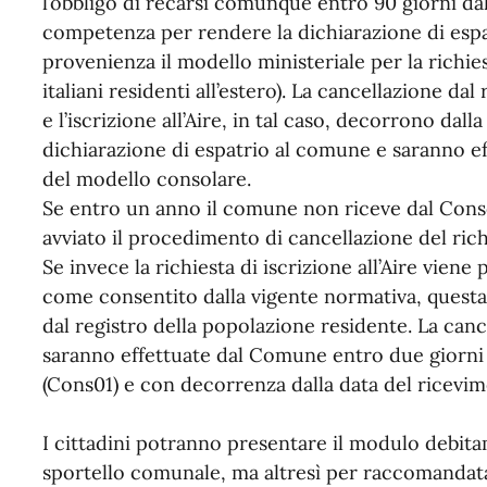
l’obbligo di recarsi comunque entro 90 giorni dall
competenza per rendere la dichiarazione di espa
provenienza il modello ministeriale per la richiest
italiani residenti all’estero). La cancellazione da
e l’iscrizione all’Aire, in tal caso, decorrono dalla
dichiarazione di espatrio al comune e saranno ef
del modello consolare.
Se entro un anno il comune non riceve dal Consolat
avviato il procedimento di cancellazione del rich
Se invece la richiesta di iscrizione all’Aire vien
come consentito dalla vigente normativa, quest
dal registro della popolazione residente. La cance
saranno effettuate dal Comune entro due giorni
(Cons01) e con decorrenza dalla data del ricevim
I cittadini potranno presentare il modulo debit
sportello comunale, ma altresì per raccomandata,