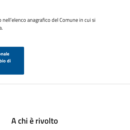
to nell’elenco anagrafico del Comune in cui si
a.
onale
bio di
A chi è rivolto