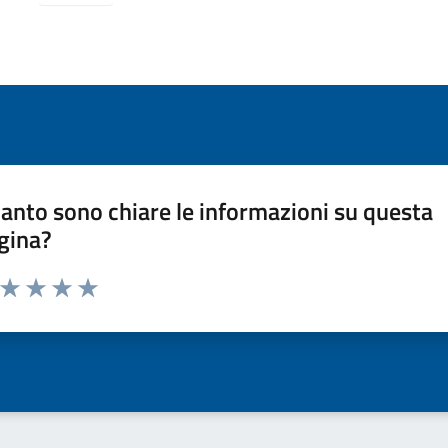
anto sono chiare le informazioni su questa
gina?
a da 1 a 5 stelle la pagina
ta 1 stelle su 5
Valuta 2 stelle su 5
Valuta 3 stelle su 5
Valuta 4 stelle su 5
Valuta 5 stelle su 5