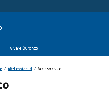
o
Vivere Buronzo
te
/
Altri contenuti
/
Accesso civico
co