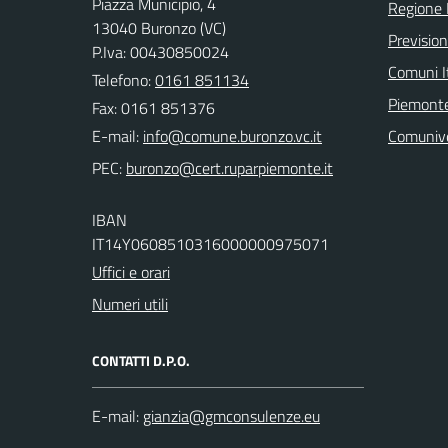
Piazza Municipio, 4
Regione
13040 Buronzo (VC)
Previsio
P.Iva: 00430850024
Comuni It
Telefono:
0161 851134
Piemonte
Fax: 0161 851376
E-mail:
Comuniv
PEC:
IBAN
IT14Y0608510316000000975071
Uffici e orari
Numeri utili
CONTATTI D.P.O.
E-mail: