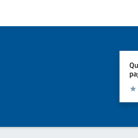
Qu
pa
Valut
Valu