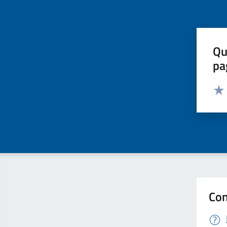
Qu
pa
Valut
Valu
Con