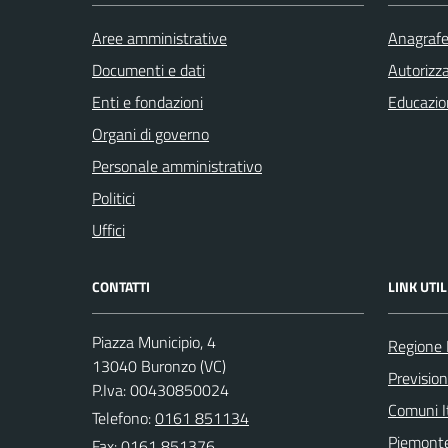
Aree amministrative
Anagrafe 
Documenti e dati
Autorizza
Enti e fondazioni
Educazio
Organi di governo
Personale amministrativo
Politici
Uffici
CONTATTI
LINK UTIL
Piazza Municipio, 4
Regione
13040 Buronzo (VC)
Previsio
P.Iva: 00430850024
Comuni It
Telefono:
0161 851134
Piemonte
Fax: 0161 851376