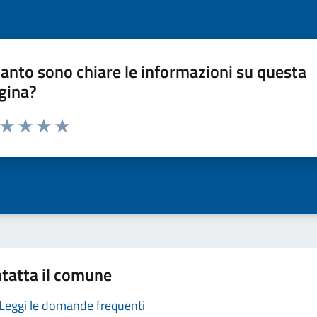
anto sono chiare le informazioni su questa
gina?
a da 1 a 5 stelle la pagina
ta 1 stelle su 5
Valuta 2 stelle su 5
Valuta 3 stelle su 5
Valuta 4 stelle su 5
Valuta 5 stelle su 5
tatta il comune
Leggi le domande frequenti