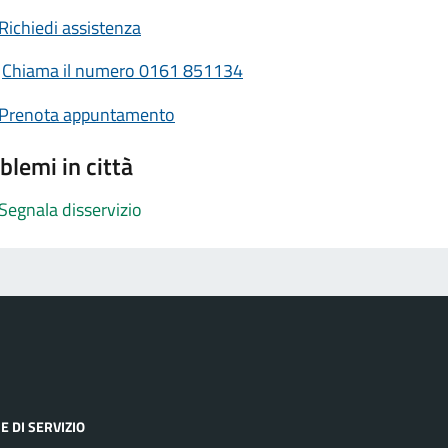
Richiedi assistenza
Chiama il numero 0161 851134
Prenota appuntamento
blemi in città
Segnala disservizio
E DI SERVIZIO