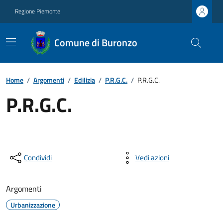
Regione Piemonte
Comune di Buronzo
Home
/
Argomenti
/
Edilizia
/
P.R.G.C.
/
P.R.G.C.
P.R.G.C.
Condividi
Vedi azioni
Argomenti
Urbanizzazione