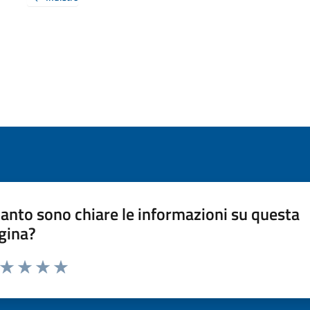
anto sono chiare le informazioni su questa
gina?
a da 1 a 5 stelle la pagina
ta 1 stelle su 5
Valuta 2 stelle su 5
Valuta 3 stelle su 5
Valuta 4 stelle su 5
Valuta 5 stelle su 5