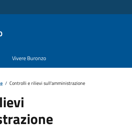
o
Vivere Buronzo
te
/
Controlli e rilievi sull'amministrazione
lievi
strazione