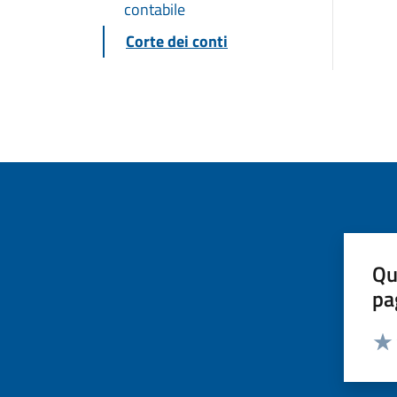
contabile
Corte dei conti
Qu
pa
Valut
Valu