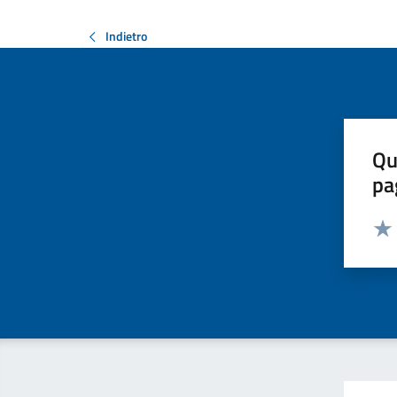
Indietro
Qu
pa
Valut
Valu