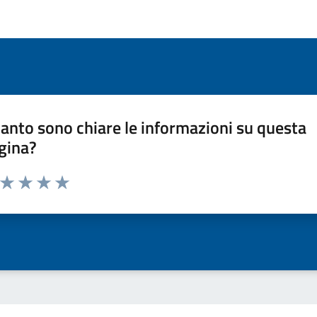
anto sono chiare le informazioni su questa
gina?
a da 1 a 5 stelle la pagina
ta 1 stelle su 5
Valuta 2 stelle su 5
Valuta 3 stelle su 5
Valuta 4 stelle su 5
Valuta 5 stelle su 5