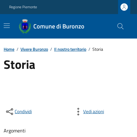
Regione Piemonte
Comune di Buronzo
Home
/
Vivere Buronzo
/
Il nostro territorio
/
Storia
Storia
Condividi
Vedi azioni
Argomenti