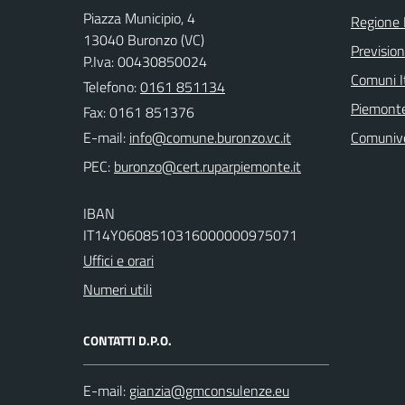
Piazza Municipio, 4
Regione
13040 Buronzo (VC)
Previsio
P.Iva: 00430850024
Comuni It
Telefono:
0161 851134
Piemonte
Fax: 0161 851376
E-mail:
Comuniv
PEC:
IBAN
IT14Y0608510316000000975071
Uffici e orari
Numeri utili
CONTATTI D.P.O.
E-mail: