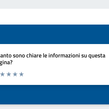
anto sono chiare le informazioni su questa
gina?
a da 1 a 5 stelle la pagina
ta 1 stelle su 5
Valuta 2 stelle su 5
Valuta 3 stelle su 5
Valuta 4 stelle su 5
Valuta 5 stelle su 5