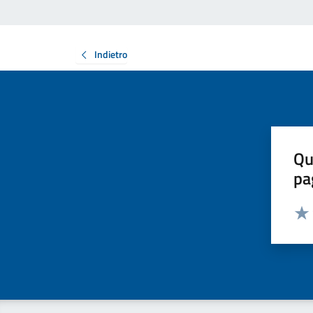
Indietro
Qu
pa
Valut
Valu