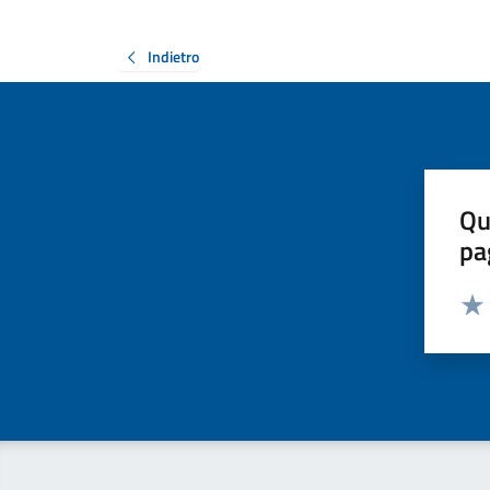
Indietro
Qu
pa
Valut
Valu