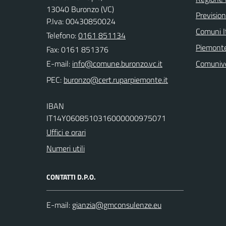
13040 Buronzo (VC)
Previsio
P.Iva: 00430850024
Comuni It
Telefono:
0161 851134
Piemonte
Fax: 0161 851376
E-mail:
Comuniv
PEC:
IBAN
IT14Y0608510316000000975071
Uffici e orari
Numeri utili
CONTATTI D.P.O.
E-mail: