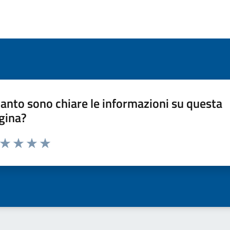
anto sono chiare le informazioni su questa
gina?
a da 1 a 5 stelle la pagina
ta 1 stelle su 5
Valuta 2 stelle su 5
Valuta 3 stelle su 5
Valuta 4 stelle su 5
Valuta 5 stelle su 5