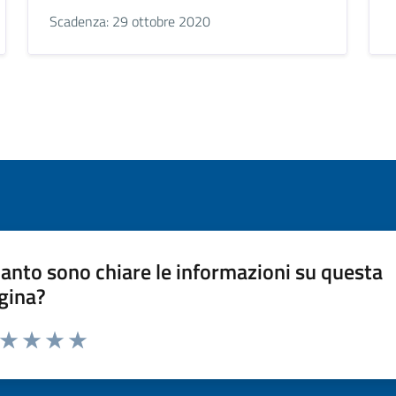
Scadenza: 29 ottobre 2020
anto sono chiare le informazioni su questa
gina?
a da 1 a 5 stelle la pagina
ta 1 stelle su 5
Valuta 2 stelle su 5
Valuta 3 stelle su 5
Valuta 4 stelle su 5
Valuta 5 stelle su 5