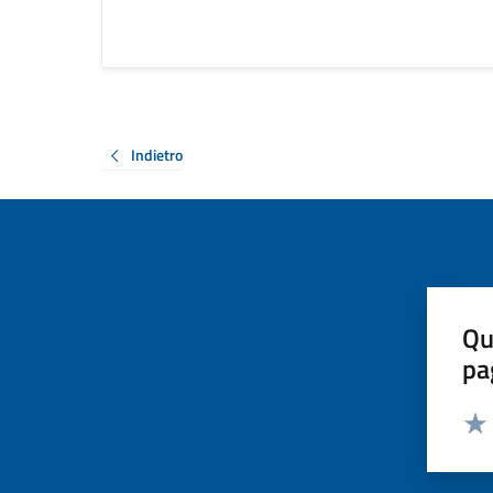
Indietro
Qu
pa
Valut
Valu